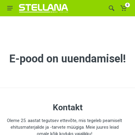
0
E-pood on uuendamisel!
Kontakt
Oleme 25. aastat tegutsev ettevõte, mis tegeleb peamiselt
ehitusmaterjalide ja -tarvete müügiga. Meie juures leiad
omale kõik koduks vajalikku!