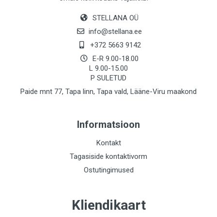
STELLANA OÜ
info@stellana.ee
+372 5663 9142
E-R 9.00-18.00
L 9.00-15.00
P SULETUD
Paide mnt 77, Tapa linn, Tapa vald, Lääne-Viru maakond
Informatsioon
Kontakt
Tagasiside kontaktivorm
Ostutingimused
Kliendikaart