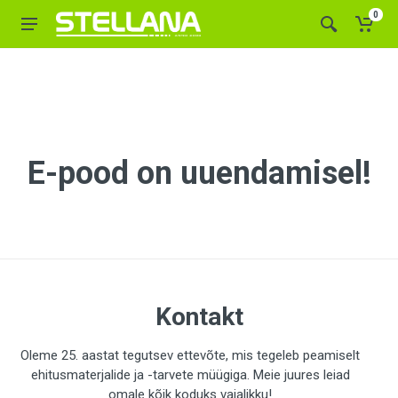
0
E-pood on uuendamisel!
Kontakt
Oleme 25. aastat tegutsev ettevõte, mis tegeleb peamiselt
ehitusmaterjalide ja -tarvete müügiga. Meie juures leiad
omale kõik koduks vajalikku!