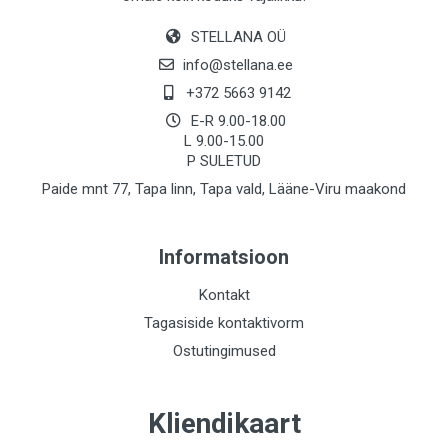
STELLANA OÜ
info@stellana.ee
+372 5663 9142
E-R 9.00-18.00
L 9.00-15.00
P SULETUD
Paide mnt 77, Tapa linn, Tapa vald, Lääne-Viru maakond
Informatsioon
Kontakt
Tagasiside kontaktivorm
Ostutingimused
Kliendikaart