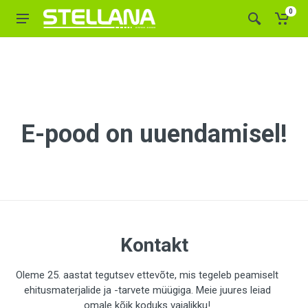
0
E-pood on uuendamisel!
Kontakt
Oleme 25. aastat tegutsev ettevõte, mis tegeleb peamiselt
ehitusmaterjalide ja -tarvete müügiga. Meie juures leiad
omale kõik koduks vajalikku!