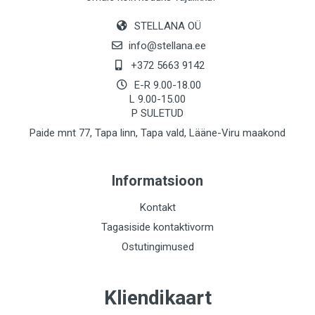
STELLANA OÜ
info@stellana.ee
+372 5663 9142
E-R 9.00-18.00
L 9.00-15.00
P SULETUD
Paide mnt 77, Tapa linn, Tapa vald, Lääne-Viru maakond
Informatsioon
Kontakt
Tagasiside kontaktivorm
Ostutingimused
Kliendikaart