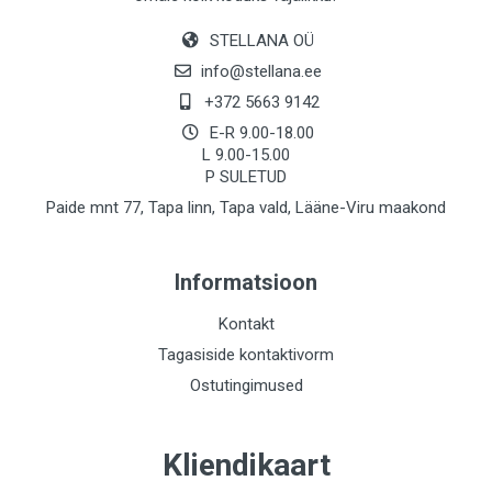
STELLANA OÜ
info@stellana.ee
+372 5663 9142
E-R 9.00-18.00
L 9.00-15.00
P SULETUD
Paide mnt 77, Tapa linn, Tapa vald, Lääne-Viru maakond
Informatsioon
Kontakt
Tagasiside kontaktivorm
Ostutingimused
Kliendikaart