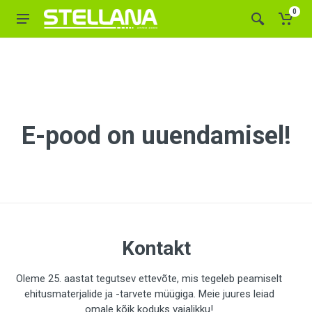
0
E-pood on uuendamisel!
Kontakt
Oleme 25. aastat tegutsev ettevõte, mis tegeleb peamiselt
ehitusmaterjalide ja -tarvete müügiga. Meie juures leiad
omale kõik koduks vajalikku!