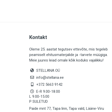
PLAADID (63)
ELEKTER (765)
KATUS (13)
SAEMATERJALID (8)
Kontakt
LIISTUD (183)
KIVID (31)
Oleme 25. aastat tegutsev ettevõte, mis tegeleb
peamiselt ehitusmaterjalide ja -tarvete müügiga.
KATTED (132)
Meie juures leiad omale kõik koduks vajalikku!
AIATARBED (648)
STELLANA OÜ
MAALRITARBED (1025)
info@stellana.ee
SOOJUSTUS (16)
+372 5663 9142
E-R 9.00-18.00
KEEMIA (220)
L 9.00-15.00
P SULETUD
TÖÖRIIDED (117)
Paide mnt 77, Tapa linn, Tapa vald, Lääne-Viru
SAUN (8)