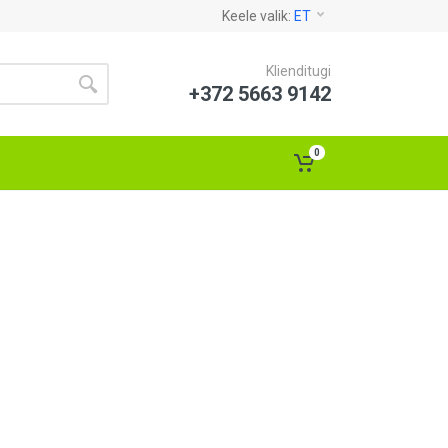
Keele valik:
ET
Klienditugi
+372 5663 9142
0