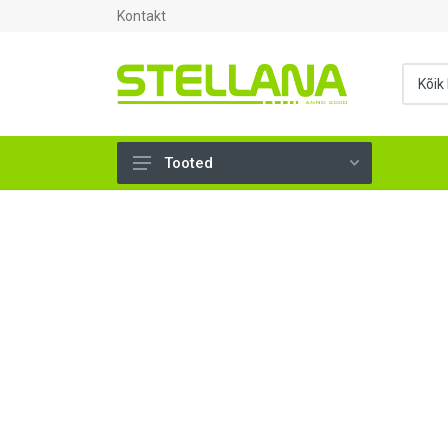
Kontakt
Tooted
UKSED, AKNAD (295)
AHJUTARBED (165)
KINNITUSVAHENDID (276)
TÖÖRIISTAD (901)
SANTEHNIKA (1500)
VENTILATSIOON (209)
KARKASS (58)