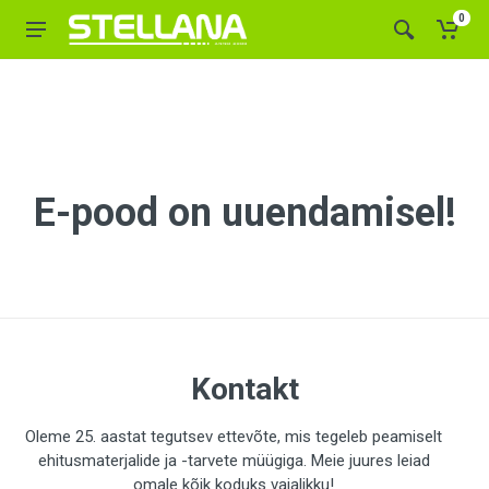
0
E-pood on uuendamisel!
Kontakt
Oleme 25. aastat tegutsev ettevõte, mis tegeleb peamiselt
ehitusmaterjalide ja -tarvete müügiga. Meie juures leiad
omale kõik koduks vajalikku!