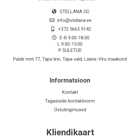
STELLANA OÜ
info@stellana.ee
+372 5663 9142
E-R 9.00-18.00
L 9.00-15.00
P SULETUD
Paide mnt 77, Tapa linn, Tapa vald, Lääne-Viru maakond
Informatsioon
Kontakt
Tagasiside kontaktivorm
Ostutingimused
Kliendikaart