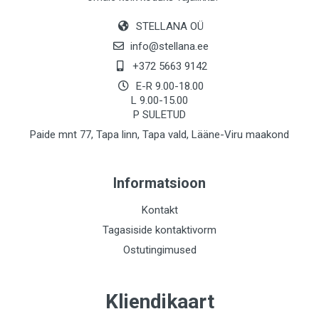
STELLANA OÜ
info@stellana.ee
+372 5663 9142
E-R 9.00-18.00
L 9.00-15.00
P SULETUD
Paide mnt 77, Tapa linn, Tapa vald, Lääne-Viru maakond
Informatsioon
Kontakt
Tagasiside kontaktivorm
Ostutingimused
Kliendikaart