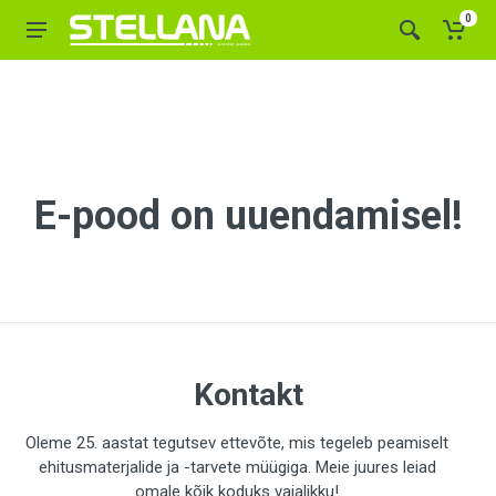
0
E-pood on uuendamisel!
Kontakt
Oleme 25. aastat tegutsev ettevõte, mis tegeleb peamiselt
ehitusmaterjalide ja -tarvete müügiga. Meie juures leiad
omale kõik koduks vajalikku!