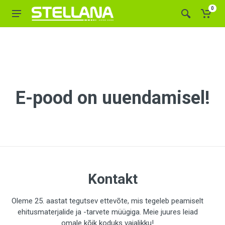
0
E-pood on uuendamisel!
Kontakt
Oleme 25. aastat tegutsev ettevõte, mis tegeleb peamiselt
ehitusmaterjalide ja -tarvete müügiga. Meie juures leiad
omale kõik koduks vajalikku!