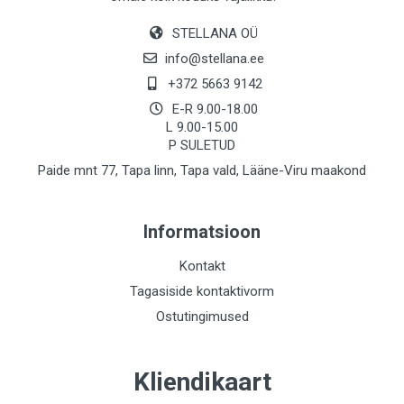
STELLANA OÜ
info@stellana.ee
+372 5663 9142
E-R 9.00-18.00
L 9.00-15.00
P SULETUD
Paide mnt 77, Tapa linn, Tapa vald, Lääne-Viru maakond
Informatsioon
Kontakt
Tagasiside kontaktivorm
Ostutingimused
Kliendikaart