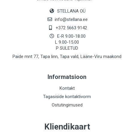
STELLANA OÜ
info@stellana.ee
+372 5663 9142
E-R 9.00-18.00
L 9.00-15.00
P SULETUD
Paide mnt 77, Tapa linn, Tapa vald, Lääne-Viru maakond
Informatsioon
Kontakt
Tagasiside kontaktivorm
Ostutingimused
Kliendikaart