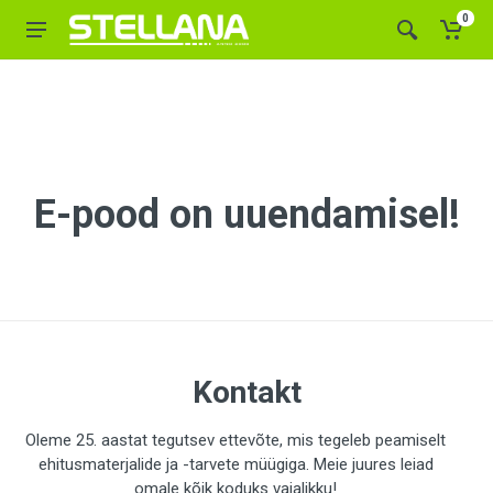
0
E-pood on uuendamisel!
Kontakt
Oleme 25. aastat tegutsev ettevõte, mis tegeleb peamiselt
ehitusmaterjalide ja -tarvete müügiga. Meie juures leiad
omale kõik koduks vajalikku!