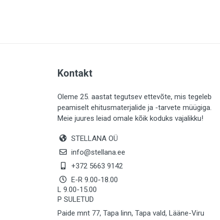
PLAADID (64)
ELEKTER (763)
KATUS (13)
SAEMATERJALID (8)
Kontakt
LIISTUD (183)
KIVID (31)
Oleme 25. aastat tegutsev ettevõte, mis tegeleb
peamiselt ehitusmaterjalide ja -tarvete müügiga.
KATTED (133)
Meie juures leiad omale kõik koduks vajalikku!
AIATARBED (647)
STELLANA OÜ
MAALRITARBED (1025)
info@stellana.ee
SOOJUSTUS (15)
+372 5663 9142
E-R 9.00-18.00
KEEMIA (221)
L 9.00-15.00
P SULETUD
TÖÖRIIDED (117)
Paide mnt 77, Tapa linn, Tapa vald, Lääne-Viru
SAUN (8)