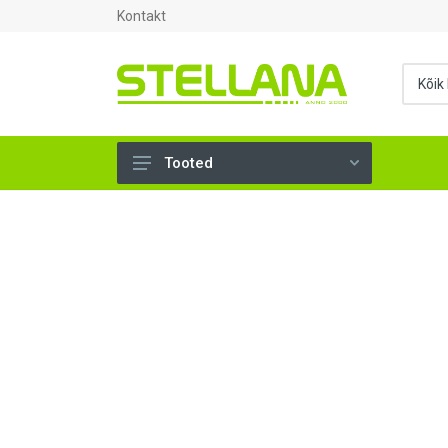
Kontakt
Tooted
UKSED, AKNAD (295)
AHJUTARBED (165)
KINNITUSVAHENDID (276)
TÖÖRIISTAD (906)
SANTEHNIKA (1503)
VENTILATSIOON (209)
KARKASS (57)