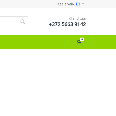
Keele valik:
ET
Klienditugi
+372 5663 9142
0