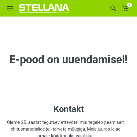
0
E-pood on uuendamisel!
Kontakt
Oleme 25. aastat tegutsev ettevõte, mis tegeleb peamiselt
ehitusmaterjalide ja -tarvete müügiga. Meie juures leiad
omale kõik koduks vajalikku!