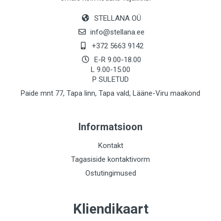
STELLANA OÜ
info@stellana.ee
+372 5663 9142
E-R 9.00-18.00
L 9.00-15.00
P SULETUD
Paide mnt 77, Tapa linn, Tapa vald, Lääne-Viru maakond
Informatsioon
Kontakt
Tagasiside kontaktivorm
Ostutingimused
Kliendikaart