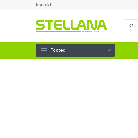
Kontakt
Tooted
UKSED, AKNAD (296)
AHJUTARBED (165)
KINNITUSVAHENDID (276)
TÖÖRIISTAD (904)
SANTEHNIKA (1503)
VENTILATSIOON (209)
KARKASS (57)