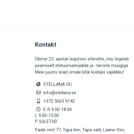
PLAADID (63)
ELEKTER (763)
KATUS (13)
SAEMATERJALID (8)
Kontakt
LIISTUD (183)
KIVID (31)
Oleme 25. aastat tegutsev ettevõte, mis tegeleb
peamiselt ehitusmaterjalide ja -tarvete müügiga.
KATTED (132)
Meie juures leiad omale kõik koduks vajalikku!
AIATARBED (647)
STELLANA OÜ
MAALRITARBED (1024)
info@stellana.ee
SOOJUSTUS (15)
+372 5663 9142
E-R 9.00-18.00
KEEMIA (220)
L 9.00-15.00
P SULETUD
TÖÖRIIDED (117)
Paide mnt 77, Tapa linn, Tapa vald, Lääne-Viru
SAUN (8)