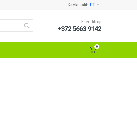
Keele valik:
ET
Klienditugi
+372 5663 9142
0