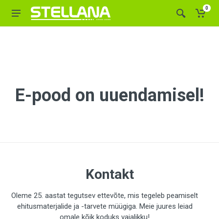
0
E-pood on uuendamisel!
Kontakt
Oleme 25. aastat tegutsev ettevõte, mis tegeleb peamiselt
ehitusmaterjalide ja -tarvete müügiga. Meie juures leiad
omale kõik koduks vajalikku!