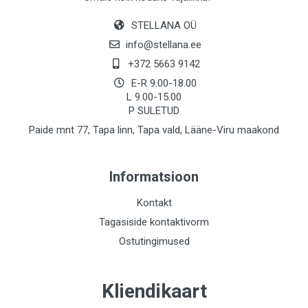
STELLANA OÜ
info@stellana.ee
+372 5663 9142
E-R 9.00-18.00
L 9.00-15.00
P SULETUD
Paide mnt 77, Tapa linn, Tapa vald, Lääne-Viru maakond
Informatsioon
Kontakt
Tagasiside kontaktivorm
Ostutingimused
Kliendikaart