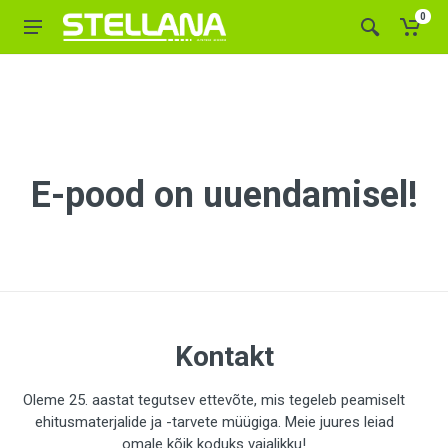
0
E-pood on uuendamisel!
Kontakt
Oleme 25. aastat tegutsev ettevõte, mis tegeleb peamiselt
ehitusmaterjalide ja -tarvete müügiga. Meie juures leiad
omale kõik koduks vajalikku!