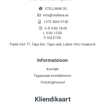
STELLANA OÜ
info@stellana.ee
+372 5663 9142
E-R 9.00-18.00
L 9.00-15.00
P SULETUD
Paide mnt 77, Tapa linn, Tapa vald, Lääne-Viru maakond
Informatsioon
Kontakt
Tagasiside kontaktivorm
Ostutingimused
Kliendikaart