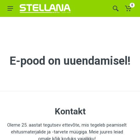
0
E-pood on uuendamisel!
Kontakt
Oleme 25. aastat tegutsev ettevõte, mis tegeleb peamiselt
ehitusmaterjalide ja -tarvete müügiga. Meie juures leiad
omale kõik koduks vajalikku!