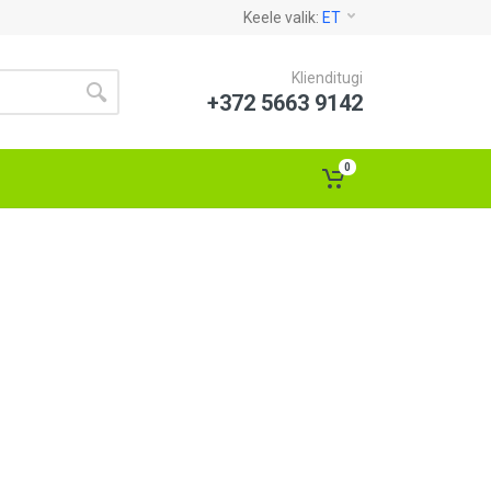
Keele valik:
ET
Klienditugi
+372 5663 9142
0