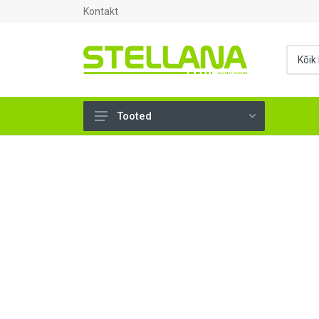
Kontakt
Tooted
UKSED, AKNAD (296)
AHJUTARBED (165)
KINNITUSVAHENDID (276)
TÖÖRIISTAD (904)
SANTEHNIKA (1503)
VENTILATSIOON (209)
KARKASS (57)