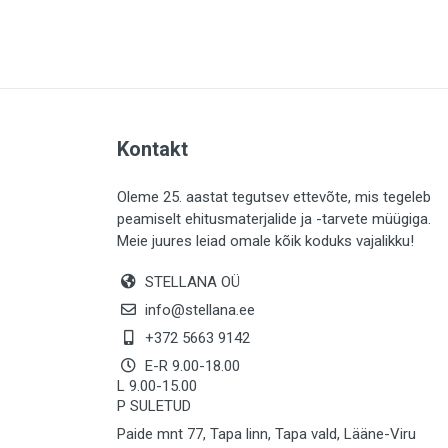
PLAADID (63)
ELEKTER (763)
KATUS (13)
SAEMATERJALID (8)
Kontakt
LIISTUD (183)
KIVID (31)
Oleme 25. aastat tegutsev ettevõte, mis tegeleb
peamiselt ehitusmaterjalide ja -tarvete müügiga.
KATTED (132)
Meie juures leiad omale kõik koduks vajalikku!
AIATARBED (647)
STELLANA OÜ
MAALRITARBED (1024)
info@stellana.ee
SOOJUSTUS (15)
+372 5663 9142
E-R 9.00-18.00
KEEMIA (220)
L 9.00-15.00
P SULETUD
TÖÖRIIDED (117)
Paide mnt 77, Tapa linn, Tapa vald, Lääne-Viru
SAUN (8)