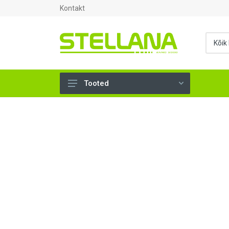
Kontakt
Tooted
UKSED, AKNAD (294)
AHJUTARBED (165)
KINNITUSVAHENDID (276)
TÖÖRIISTAD (897)
SANTEHNIKA (1499)
VENTILATSIOON (209)
KARKASS (58)