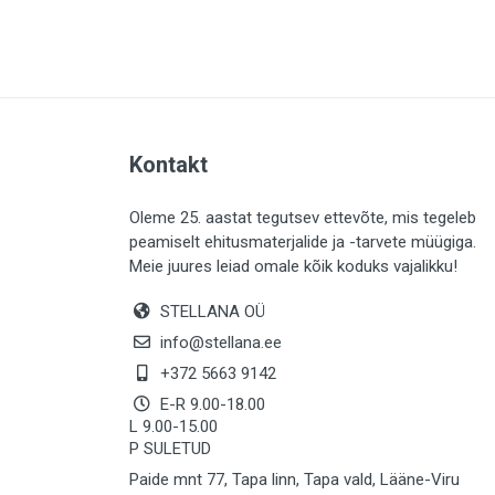
PLAADID (63)
ELEKTER (765)
KATUS (13)
SAEMATERJALID (8)
Kontakt
LIISTUD (183)
KIVID (31)
Oleme 25. aastat tegutsev ettevõte, mis tegeleb
peamiselt ehitusmaterjalide ja -tarvete müügiga.
KATTED (132)
Meie juures leiad omale kõik koduks vajalikku!
AIATARBED (646)
STELLANA OÜ
MAALRITARBED (1024)
info@stellana.ee
SOOJUSTUS (16)
+372 5663 9142
E-R 9.00-18.00
KEEMIA (220)
L 9.00-15.00
P SULETUD
TÖÖRIIDED (117)
Paide mnt 77, Tapa linn, Tapa vald, Lääne-Viru
SAUN (8)