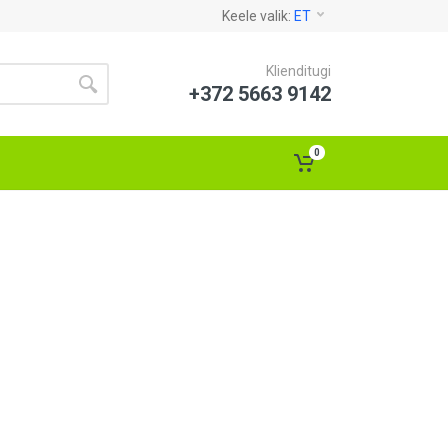
Keele valik:
ET
Klienditugi
+372 5663 9142
0