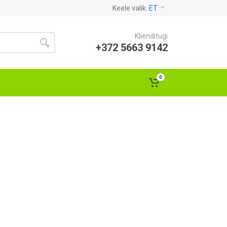
Keele valik:
ET
Klienditugi
+372 5663 9142
0