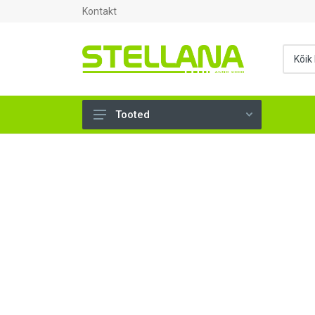
Kontakt
Tooted
UKSED, AKNAD (295)
AHJUTARBED (165)
KINNITUSVAHENDID (276)
TÖÖRIISTAD (899)
SANTEHNIKA (1499)
VENTILATSIOON (209)
KARKASS (58)