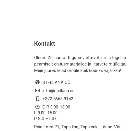
PLAADID (63)
ELEKTER (765)
KATUS (13)
SAEMATERJALID (8)
Kontakt
LIISTUD (183)
KIVID (31)
Oleme 25. aastat tegutsev ettevõte, mis tegeleb
peamiselt ehitusmaterjalide ja -tarvete müügiga.
KATTED (132)
Meie juures leiad omale kõik koduks vajalikku!
AIATARBED (647)
STELLANA OÜ
MAALRITARBED (1025)
info@stellana.ee
SOOJUSTUS (16)
+372 5663 9142
E-R 9.00-18.00
KEEMIA (220)
L 9.00-15.00
P SULETUD
TÖÖRIIDED (117)
Paide mnt 77, Tapa linn, Tapa vald, Lääne-Viru
SAUN (8)