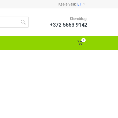
Keele valik:
ET
Klienditugi
+372 5663 9142
0