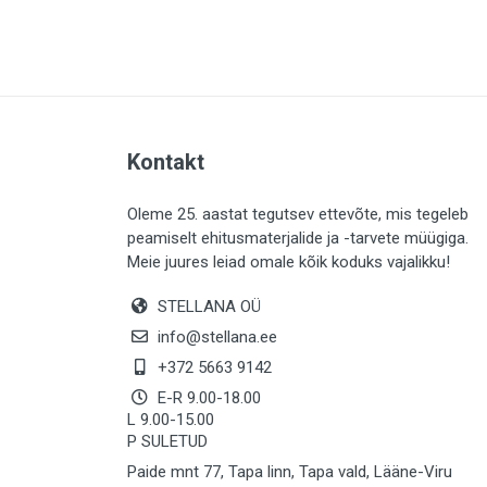
PLAADID (63)
ELEKTER (765)
KATUS (13)
SAEMATERJALID (8)
Kontakt
LIISTUD (183)
KIVID (31)
Oleme 25. aastat tegutsev ettevõte, mis tegeleb
peamiselt ehitusmaterjalide ja -tarvete müügiga.
KATTED (132)
Meie juures leiad omale kõik koduks vajalikku!
AIATARBED (648)
STELLANA OÜ
MAALRITARBED (1025)
info@stellana.ee
SOOJUSTUS (16)
+372 5663 9142
E-R 9.00-18.00
KEEMIA (220)
L 9.00-15.00
P SULETUD
TÖÖRIIDED (117)
Paide mnt 77, Tapa linn, Tapa vald, Lääne-Viru
SAUN (8)