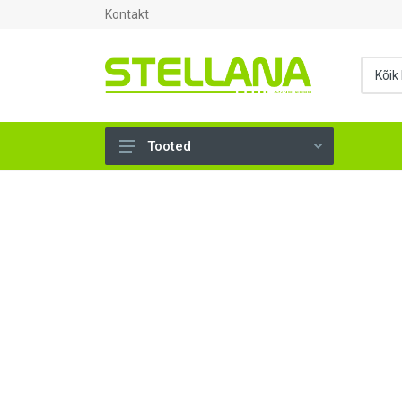
Kontakt
Tooted
UKSED, AKNAD (295)
AHJUTARBED (165)
KINNITUSVAHENDID (276)
TÖÖRIISTAD (901)
SANTEHNIKA (1500)
VENTILATSIOON (209)
KARKASS (58)