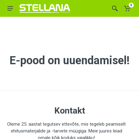
0
E-pood on uuendamisel!
Kontakt
Oleme 25. aastat tegutsev ettevõte, mis tegeleb peamiselt
ehitusmaterjalide ja -tarvete müügiga. Meie juures leiad
omale kõik koduks vajalikku!