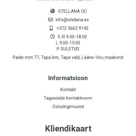
STELLANA OÜ
info@stellana.ee
+372 5663 9142
E-R 9.00-18.00
L 9.00-15.00
P SULETUD
Paide mnt 77, Tapa linn, Tapa vald, Lääne-Viru maakond
Informatsioon
Kontakt
Tagasiside kontaktivorm
Ostutingimused
Kliendikaart