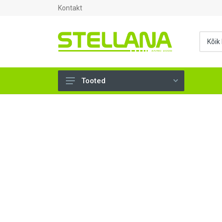
Kontakt
Tooted
UKSED, AKNAD (296)
AHJUTARBED (165)
KINNITUSVAHENDID (276)
TÖÖRIISTAD (904)
SANTEHNIKA (1503)
VENTILATSIOON (209)
KARKASS (58)