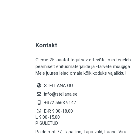
PLAADID (63)
ELEKTER (765)
KATUS (13)
SAEMATERJALID (8)
Kontakt
LIISTUD (183)
KIVID (31)
Oleme 25. aastat tegutsev ettevõte, mis tegeleb
peamiselt ehitusmaterjalide ja -tarvete müügiga.
KATTED (132)
Meie juures leiad omale kõik koduks vajalikku!
AIATARBED (648)
STELLANA OÜ
MAALRITARBED (1027)
info@stellana.ee
SOOJUSTUS (16)
+372 5663 9142
E-R 9.00-18.00
KEEMIA (220)
L 9.00-15.00
P SULETUD
TÖÖRIIDED (117)
Paide mnt 77, Tapa linn, Tapa vald, Lääne-Viru
SAUN (8)