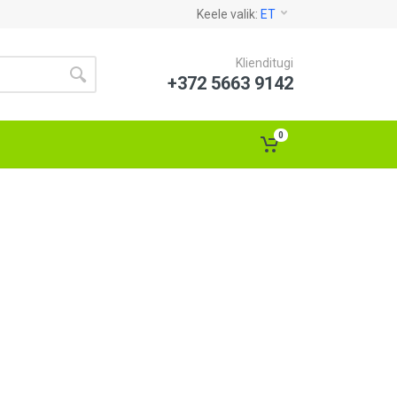
Keele valik:
ET
Klienditugi
+372 5663 9142
0