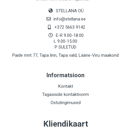
STELLANA OÜ
info@stellana.ee
+372 5663 9142
E-R 9.00-18.00
L 9.00-15.00
P SULETUD
Paide mnt 77, Tapa linn, Tapa vald, Lääne-Viru maakond
Informatsioon
Kontakt
Tagasiside kontaktivorm
Ostutingimused
Kliendikaart