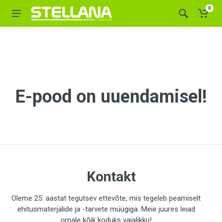
0
E-pood on uuendamisel!
Kontakt
Oleme 25. aastat tegutsev ettevõte, mis tegeleb peamiselt
ehitusmaterjalide ja -tarvete müügiga. Meie juures leiad
omale kõik koduks vajalikku!