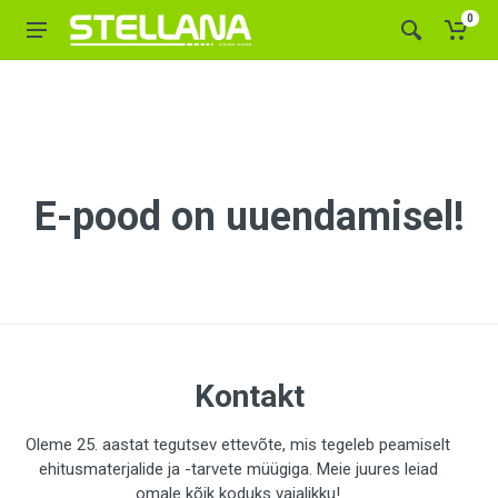
0
E-pood on uuendamisel!
Kontakt
Oleme 25. aastat tegutsev ettevõte, mis tegeleb peamiselt
ehitusmaterjalide ja -tarvete müügiga. Meie juures leiad
omale kõik koduks vajalikku!