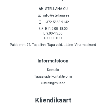
STELLANA OÜ
info@stellana.ee
+372 5663 9142
E-R 9.00-18.00
L 9.00-15.00
P SULETUD
Paide mnt 77, Tapa linn, Tapa vald, Lääne-Viru maakond
Informatsioon
Kontakt
Tagasiside kontaktivorm
Ostutingimused
Kliendikaart