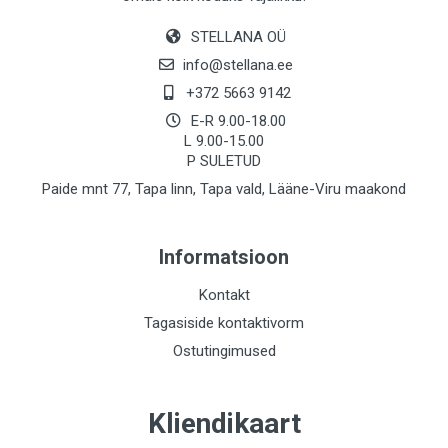
STELLANA OÜ
info@stellana.ee
+372 5663 9142
E-R 9.00-18.00
L 9.00-15.00
P SULETUD
Paide mnt 77, Tapa linn, Tapa vald, Lääne-Viru maakond
Informatsioon
Kontakt
Tagasiside kontaktivorm
Ostutingimused
Kliendikaart