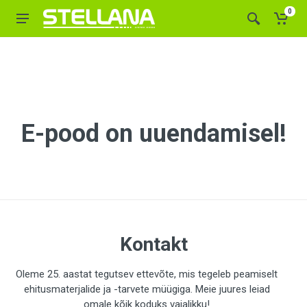
0
E-pood on uuendamisel!
Kontakt
Oleme 25. aastat tegutsev ettevõte, mis tegeleb peamiselt
ehitusmaterjalide ja -tarvete müügiga. Meie juures leiad
omale kõik koduks vajalikku!