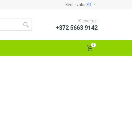
Keele valik:
ET
Klienditugi
+372 5663 9142
0