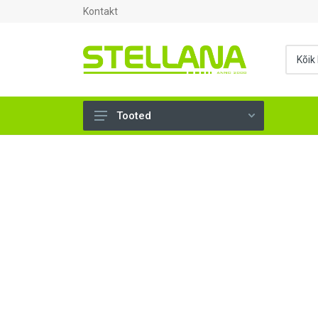
Kontakt
Tooted
UKSED, AKNAD (295)
AHJUTARBED (165)
KINNITUSVAHENDID (276)
TÖÖRIISTAD (906)
SANTEHNIKA (1503)
VENTILATSIOON (209)
KARKASS (57)