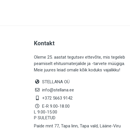
PLAADID (64)
ELEKTER (763)
KATUS (13)
SAEMATERJALID (8)
Kontakt
LIISTUD (183)
KIVID (31)
Oleme 25. aastat tegutsev ettevõte, mis tegeleb
peamiselt ehitusmaterjalide ja -tarvete müügiga.
KATTED (133)
Meie juures leiad omale kõik koduks vajalikku!
AIATARBED (647)
STELLANA OÜ
MAALRITARBED (1029)
info@stellana.ee
SOOJUSTUS (15)
+372 5663 9142
E-R 9.00-18.00
KEEMIA (222)
L 9.00-15.00
P SULETUD
TÖÖRIIDED (117)
Paide mnt 77, Tapa linn, Tapa vald, Lääne-Viru
SAUN (8)