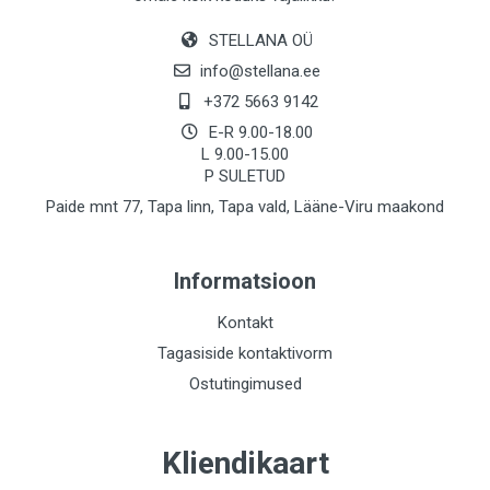
STELLANA OÜ
info@stellana.ee
+372 5663 9142
E-R 9.00-18.00
L 9.00-15.00
P SULETUD
Paide mnt 77, Tapa linn, Tapa vald, Lääne-Viru maakond
Informatsioon
Kontakt
Tagasiside kontaktivorm
Ostutingimused
Kliendikaart