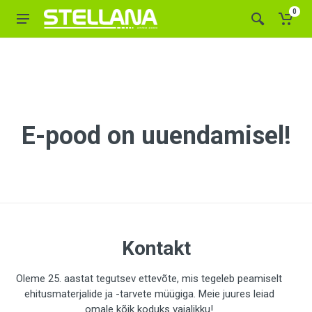
0
E-pood on uuendamisel!
Kontakt
Oleme 25. aastat tegutsev ettevõte, mis tegeleb peamiselt
ehitusmaterjalide ja -tarvete müügiga. Meie juures leiad
omale kõik koduks vajalikku!