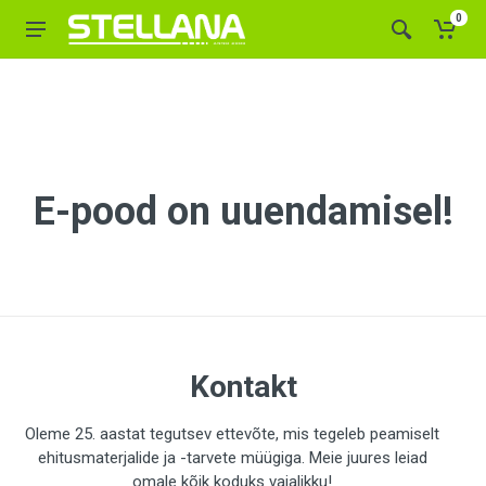
0
E-pood on uuendamisel!
Kontakt
Oleme 25. aastat tegutsev ettevõte, mis tegeleb peamiselt
ehitusmaterjalide ja -tarvete müügiga. Meie juures leiad
omale kõik koduks vajalikku!