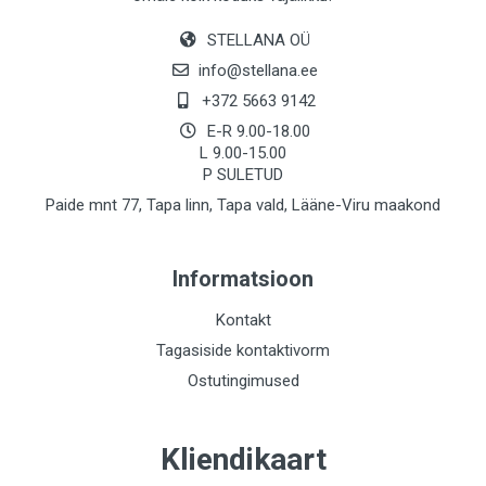
STELLANA OÜ
info@stellana.ee
+372 5663 9142
E-R 9.00-18.00
L 9.00-15.00
P SULETUD
Paide mnt 77, Tapa linn, Tapa vald, Lääne-Viru maakond
Informatsioon
Kontakt
Tagasiside kontaktivorm
Ostutingimused
Kliendikaart