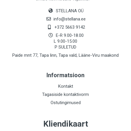
STELLANA OÜ
info@stellana.ee
+372 5663 9142
E-R 9.00-18.00
L 9.00-15.00
P SULETUD
Paide mnt 77, Tapa linn, Tapa vald, Lääne-Viru maakond
Informatsioon
Kontakt
Tagasiside kontaktivorm
Ostutingimused
Kliendikaart