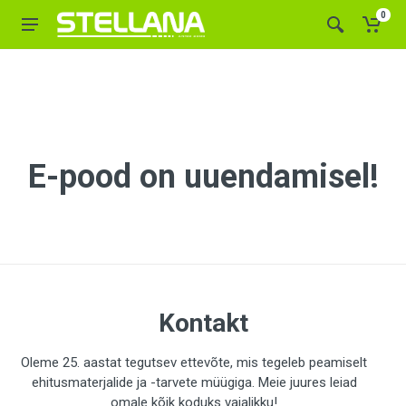
0
E-pood on uuendamisel!
Kontakt
Oleme 25. aastat tegutsev ettevõte, mis tegeleb peamiselt
ehitusmaterjalide ja -tarvete müügiga. Meie juures leiad
omale kõik koduks vajalikku!