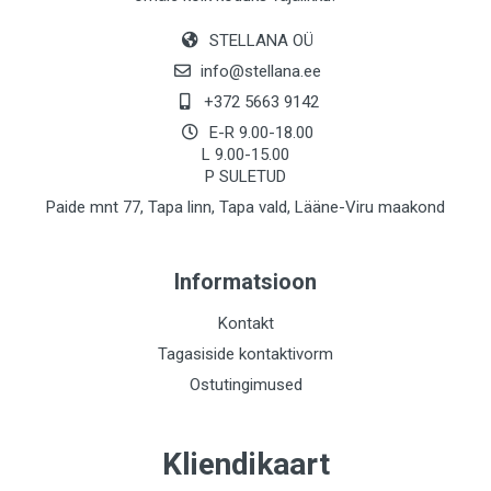
STELLANA OÜ
info@stellana.ee
+372 5663 9142
E-R 9.00-18.00
L 9.00-15.00
P SULETUD
Paide mnt 77, Tapa linn, Tapa vald, Lääne-Viru maakond
Informatsioon
Kontakt
Tagasiside kontaktivorm
Ostutingimused
Kliendikaart