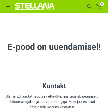
0
E-pood on uuendamisel!
Kontakt
Oleme 25. aastat tegutsev ettevõte, mis tegeleb peamiselt
ehitusmaterjalide ja -tarvete müügiga. Meie juures leiad
omale kõik koduks vajalikku!