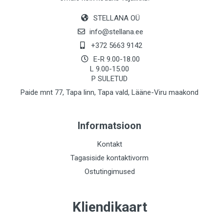
STELLANA OÜ
info@stellana.ee
+372 5663 9142
E-R 9.00-18.00
L 9.00-15.00
P SULETUD
Paide mnt 77, Tapa linn, Tapa vald, Lääne-Viru maakond
Informatsioon
Kontakt
Tagasiside kontaktivorm
Ostutingimused
Kliendikaart