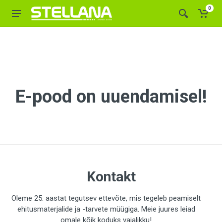
0
E-pood on uuendamisel!
Kontakt
Oleme 25. aastat tegutsev ettevõte, mis tegeleb peamiselt
ehitusmaterjalide ja -tarvete müügiga. Meie juures leiad
omale kõik koduks vajalikku!