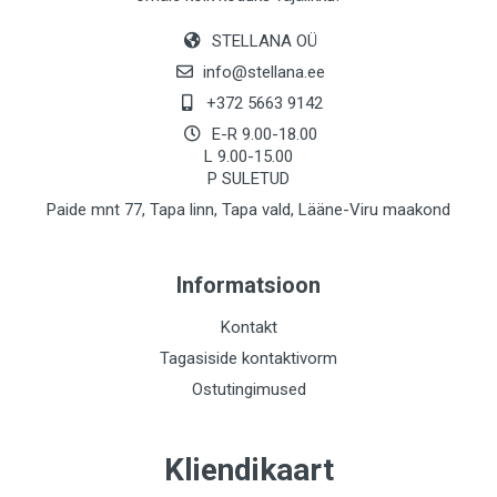
STELLANA OÜ
info@stellana.ee
+372 5663 9142
E-R 9.00-18.00
L 9.00-15.00
P SULETUD
Paide mnt 77, Tapa linn, Tapa vald, Lääne-Viru maakond
Informatsioon
Kontakt
Tagasiside kontaktivorm
Ostutingimused
Kliendikaart