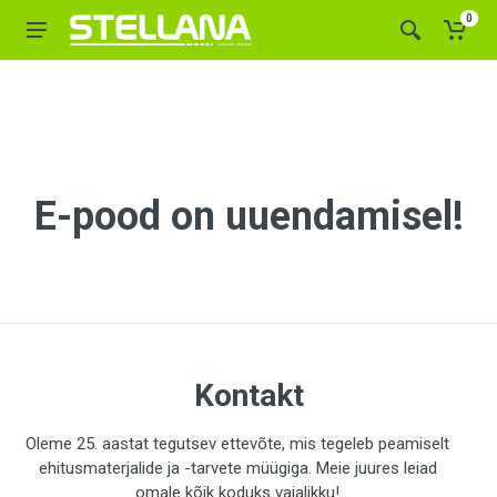
0
E-pood on uuendamisel!
Kontakt
Oleme 25. aastat tegutsev ettevõte, mis tegeleb peamiselt
ehitusmaterjalide ja -tarvete müügiga. Meie juures leiad
omale kõik koduks vajalikku!