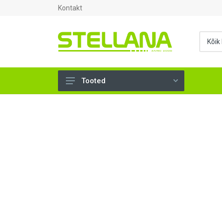
Kontakt
Tooted
UKSED, AKNAD (295)
AHJUTARBED (165)
KINNITUSVAHENDID (276)
TÖÖRIISTAD (902)
SANTEHNIKA (1503)
VENTILATSIOON (209)
KARKASS (57)