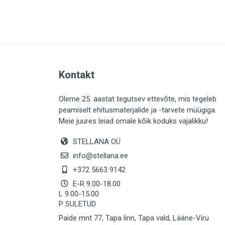
PLAADID (64)
ELEKTER (763)
KATUS (13)
SAEMATERJALID (8)
Kontakt
LIISTUD (183)
KIVID (31)
Oleme 25. aastat tegutsev ettevõte, mis tegeleb
peamiselt ehitusmaterjalide ja -tarvete müügiga.
KATTED (133)
Meie juures leiad omale kõik koduks vajalikku!
AIATARBED (647)
STELLANA OÜ
MAALRITARBED (1029)
info@stellana.ee
SOOJUSTUS (15)
+372 5663 9142
E-R 9.00-18.00
KEEMIA (222)
L 9.00-15.00
P SULETUD
TÖÖRIIDED (117)
Paide mnt 77, Tapa linn, Tapa vald, Lääne-Viru
SAUN (8)