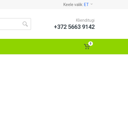
Keele valik:
ET
Klienditugi
+372 5663 9142
0