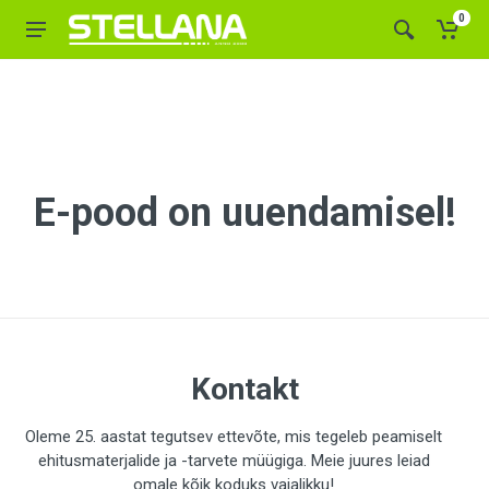
0
E-pood on uuendamisel!
Kontakt
Oleme 25. aastat tegutsev ettevõte, mis tegeleb peamiselt
ehitusmaterjalide ja -tarvete müügiga. Meie juures leiad
omale kõik koduks vajalikku!