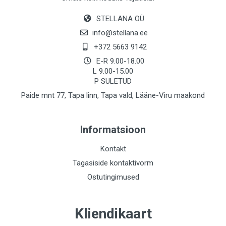
STELLANA OÜ
info@stellana.ee
+372 5663 9142
E-R 9.00-18.00
L 9.00-15.00
P SULETUD
Paide mnt 77, Tapa linn, Tapa vald, Lääne-Viru maakond
Informatsioon
Kontakt
Tagasiside kontaktivorm
Ostutingimused
Kliendikaart