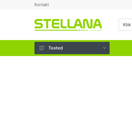
Kontakt
Tooted
UKSED, AKNAD (295)
AHJUTARBED (165)
KINNITUSVAHENDID (276)
TÖÖRIISTAD (904)
SANTEHNIKA (1498)
VENTILATSIOON (209)
KARKASS (57)