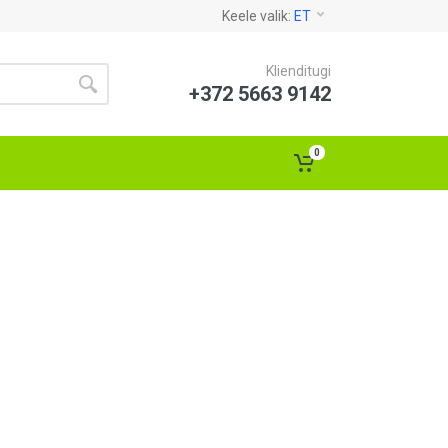
Keele valik:
ET
Klienditugi
+372 5663 9142
0