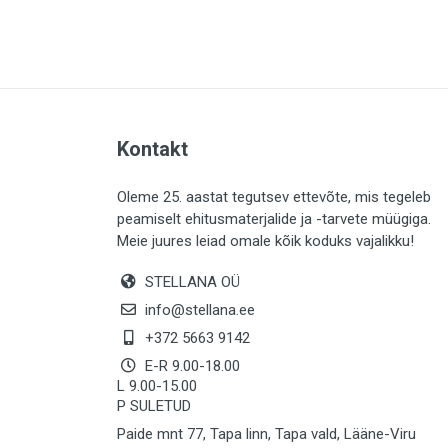
PLAADID (64)
ELEKTER (765)
KATUS (13)
SAEMATERJALID (8)
Kontakt
LIISTUD (184)
KIVID (31)
Oleme 25. aastat tegutsev ettevõte, mis tegeleb
peamiselt ehitusmaterjalide ja -tarvete müügiga.
KATTED (134)
Meie juures leiad omale kõik koduks vajalikku!
AIATARBED (647)
STELLANA OÜ
MAALRITARBED (1029)
info@stellana.ee
SOOJUSTUS (15)
+372 5663 9142
E-R 9.00-18.00
KEEMIA (221)
L 9.00-15.00
P SULETUD
TÖÖRIIDED (117)
Paide mnt 77, Tapa linn, Tapa vald, Lääne-Viru
SAUN (8)