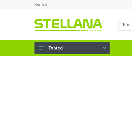
Kontakt
Tooted
UKSED, AKNAD (295)
AHJUTARBED (165)
KINNITUSVAHENDID (276)
TÖÖRIISTAD (902)
SANTEHNIKA (1498)
VENTILATSIOON (209)
KARKASS (57)