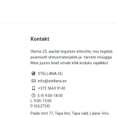
PLAADID (64)
ELEKTER (764)
KATUS (13)
SAEMATERJALID (8)
Kontakt
LIISTUD (183)
KIVID (31)
Oleme 25. aastat tegutsev ettevõte, mis tegeleb
peamiselt ehitusmaterjalide ja -tarvete müügiga.
KATTED (133)
Meie juures leiad omale kõik koduks vajalikku!
AIATARBED (647)
STELLANA OÜ
MAALRITARBED (1028)
info@stellana.ee
SOOJUSTUS (15)
+372 5663 9142
E-R 9.00-18.00
KEEMIA (222)
L 9.00-15.00
P SULETUD
TÖÖRIIDED (117)
Paide mnt 77, Tapa linn, Tapa vald, Lääne-Viru
SAUN (8)