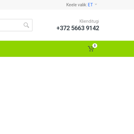
Keele valik:
ET
Klienditugi
+372 5663 9142
0