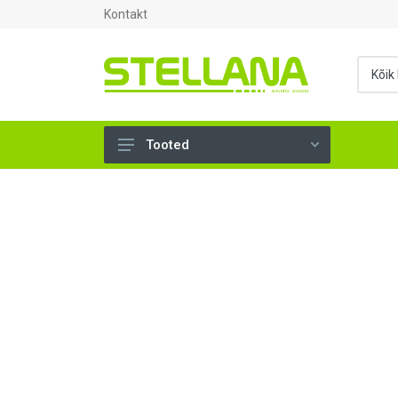
Kontakt
Tooted
UKSED, AKNAD (295)
AHJUTARBED (165)
KINNITUSVAHENDID (276)
TÖÖRIISTAD (906)
SANTEHNIKA (1503)
VENTILATSIOON (209)
KARKASS (57)