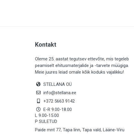
PLAADID (64)
ELEKTER (763)
KATUS (13)
SAEMATERJALID (8)
Kontakt
LIISTUD (183)
KIVID (31)
Oleme 25. aastat tegutsev ettevõte, mis tegeleb
peamiselt ehitusmaterjalide ja -tarvete müügiga.
KATTED (133)
Meie juures leiad omale kõik koduks vajalikku!
AIATARBED (647)
STELLANA OÜ
MAALRITARBED (1029)
info@stellana.ee
SOOJUSTUS (15)
+372 5663 9142
E-R 9.00-18.00
KEEMIA (222)
L 9.00-15.00
P SULETUD
TÖÖRIIDED (117)
Paide mnt 77, Tapa linn, Tapa vald, Lääne-Viru
SAUN (8)