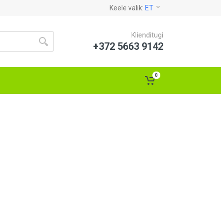
Keele valik:
ET
Klienditugi
+372 5663 9142
0