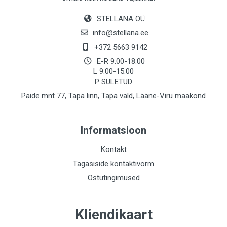
STELLANA OÜ
info@stellana.ee
+372 5663 9142
E-R 9.00-18.00
L 9.00-15.00
P SULETUD
Paide mnt 77, Tapa linn, Tapa vald, Lääne-Viru maakond
Informatsioon
Kontakt
Tagasiside kontaktivorm
Ostutingimused
Kliendikaart