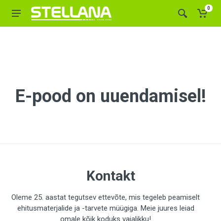
0
E-pood on uuendamisel!
Kontakt
Oleme 25. aastat tegutsev ettevõte, mis tegeleb peamiselt
ehitusmaterjalide ja -tarvete müügiga. Meie juures leiad
omale kõik koduks vajalikku!