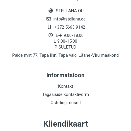
STELLANA OÜ
info@stellana.ee
+372 5663 9142
E-R 9.00-18.00
L 9.00-15.00
P SULETUD
Paide mnt 77, Tapa linn, Tapa vald, Lääne-Viru maakond
Informatsioon
Kontakt
Tagasiside kontaktivorm
Ostutingimused
Kliendikaart