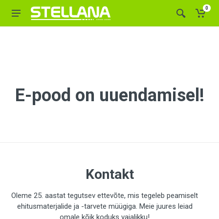
0
E-pood on uuendamisel!
Kontakt
Oleme 25. aastat tegutsev ettevõte, mis tegeleb peamiselt
ehitusmaterjalide ja -tarvete müügiga. Meie juures leiad
omale kõik koduks vajalikku!