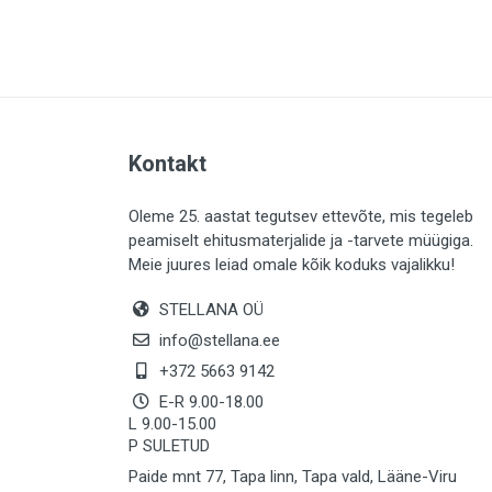
PLAADID (63)
ELEKTER (765)
KATUS (13)
SAEMATERJALID (8)
Kontakt
LIISTUD (183)
KIVID (31)
Oleme 25. aastat tegutsev ettevõte, mis tegeleb
peamiselt ehitusmaterjalide ja -tarvete müügiga.
KATTED (132)
Meie juures leiad omale kõik koduks vajalikku!
AIATARBED (647)
STELLANA OÜ
MAALRITARBED (1025)
info@stellana.ee
SOOJUSTUS (16)
+372 5663 9142
E-R 9.00-18.00
KEEMIA (220)
L 9.00-15.00
P SULETUD
TÖÖRIIDED (117)
Paide mnt 77, Tapa linn, Tapa vald, Lääne-Viru
SAUN (8)