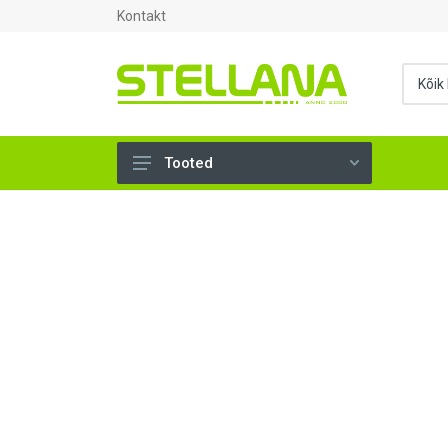
Kontakt
Tooted
UKSED, AKNAD (295)
AHJUTARBED (165)
KINNITUSVAHENDID (276)
TÖÖRIISTAD (899)
SANTEHNIKA (1499)
VENTILATSIOON (209)
KARKASS (58)