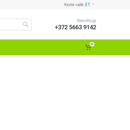
Keele valik:
ET
Klienditugi
+372 5663 9142
0