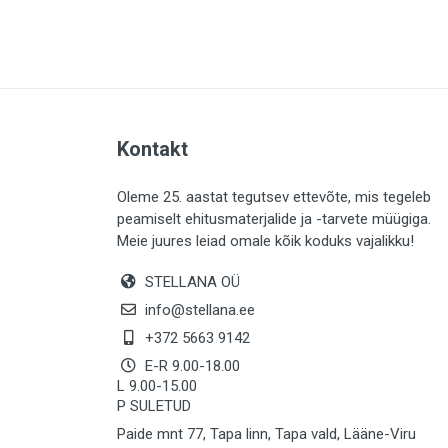
PLAADID (63)
ELEKTER (765)
KATUS (13)
SAEMATERJALID (8)
Kontakt
LIISTUD (183)
KIVID (31)
Oleme 25. aastat tegutsev ettevõte, mis tegeleb
peamiselt ehitusmaterjalide ja -tarvete müügiga.
KATTED (132)
Meie juures leiad omale kõik koduks vajalikku!
AIATARBED (648)
STELLANA OÜ
MAALRITARBED (1027)
info@stellana.ee
SOOJUSTUS (16)
+372 5663 9142
E-R 9.00-18.00
KEEMIA (220)
L 9.00-15.00
P SULETUD
TÖÖRIIDED (117)
Paide mnt 77, Tapa linn, Tapa vald, Lääne-Viru
SAUN (8)