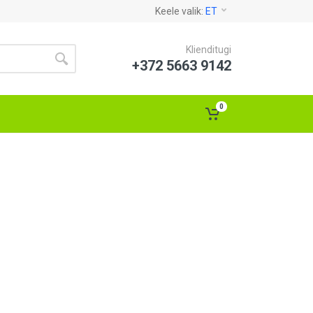
Keele valik:
ET
Klienditugi
+372 5663 9142
0