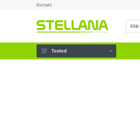
Kontakt
Tooted
UKSED, AKNAD (296)
AHJUTARBED (165)
KINNITUSVAHENDID (276)
TÖÖRIISTAD (904)
SANTEHNIKA (1503)
VENTILATSIOON (209)
KARKASS (58)