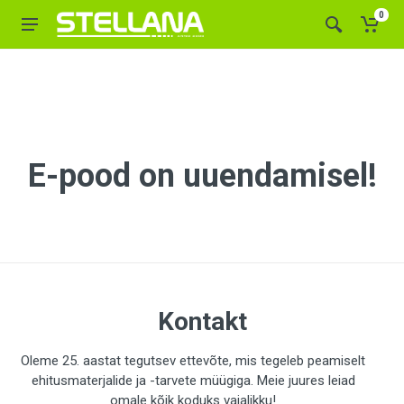
0
E-pood on uuendamisel!
Kontakt
Oleme 25. aastat tegutsev ettevõte, mis tegeleb peamiselt
ehitusmaterjalide ja -tarvete müügiga. Meie juures leiad
omale kõik koduks vajalikku!