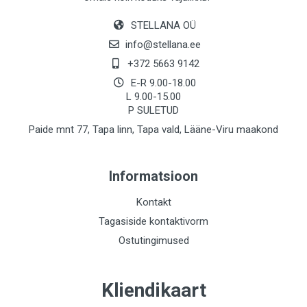
STELLANA OÜ
info@stellana.ee
+372 5663 9142
E-R 9.00-18.00
L 9.00-15.00
P SULETUD
Paide mnt 77, Tapa linn, Tapa vald, Lääne-Viru maakond
Informatsioon
Kontakt
Tagasiside kontaktivorm
Ostutingimused
Kliendikaart