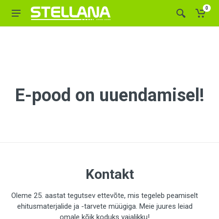
0
E-pood on uuendamisel!
Kontakt
Oleme 25. aastat tegutsev ettevõte, mis tegeleb peamiselt
ehitusmaterjalide ja -tarvete müügiga. Meie juures leiad
omale kõik koduks vajalikku!