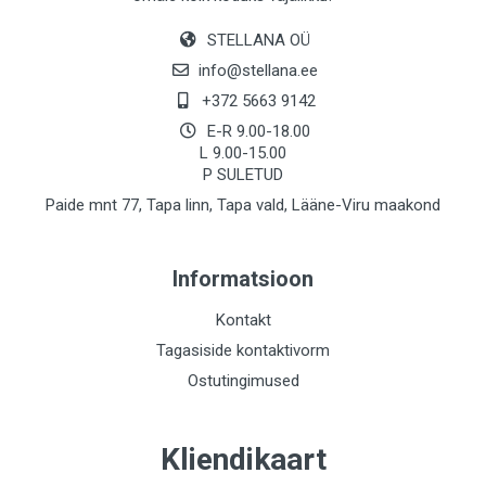
STELLANA OÜ
info@stellana.ee
+372 5663 9142
E-R 9.00-18.00
L 9.00-15.00
P SULETUD
Paide mnt 77, Tapa linn, Tapa vald, Lääne-Viru maakond
Informatsioon
Kontakt
Tagasiside kontaktivorm
Ostutingimused
Kliendikaart