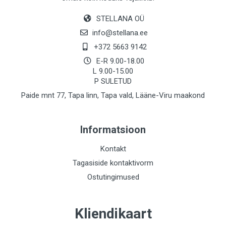
STELLANA OÜ
info@stellana.ee
+372 5663 9142
E-R 9.00-18.00
L 9.00-15.00
P SULETUD
Paide mnt 77, Tapa linn, Tapa vald, Lääne-Viru maakond
Informatsioon
Kontakt
Tagasiside kontaktivorm
Ostutingimused
Kliendikaart