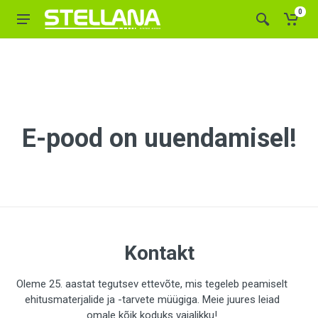
0
E-pood on uuendamisel!
Kontakt
Oleme 25. aastat tegutsev ettevõte, mis tegeleb peamiselt
ehitusmaterjalide ja -tarvete müügiga. Meie juures leiad
omale kõik koduks vajalikku!