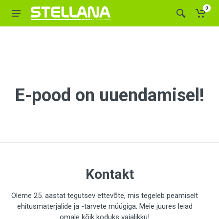
0
E-pood on uuendamisel!
Kontakt
Oleme 25. aastat tegutsev ettevõte, mis tegeleb peamiselt
ehitusmaterjalide ja -tarvete müügiga. Meie juures leiad
omale kõik koduks vajalikku!