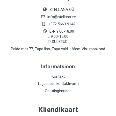
STELLANA OÜ
info@stellana.ee
+372 5663 9142
E-R 9.00-18.00
L 9.00-15.00
P SULETUD
Paide mnt 77, Tapa linn, Tapa vald, Lääne-Viru maakond
Informatsioon
Kontakt
Tagasiside kontaktivorm
Ostutingimused
Kliendikaart