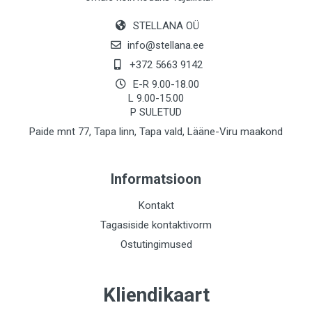
STELLANA OÜ
info@stellana.ee
+372 5663 9142
E-R 9.00-18.00
L 9.00-15.00
P SULETUD
Paide mnt 77, Tapa linn, Tapa vald, Lääne-Viru maakond
Informatsioon
Kontakt
Tagasiside kontaktivorm
Ostutingimused
Kliendikaart