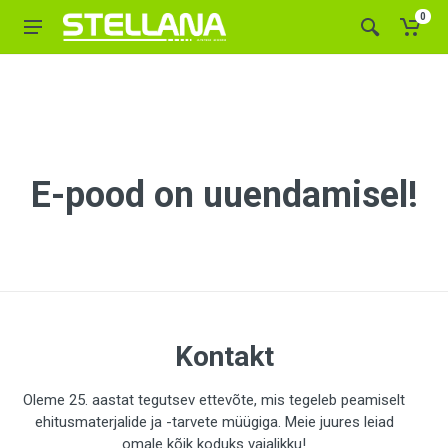
0
E-pood on uuendamisel!
Kontakt
Oleme 25. aastat tegutsev ettevõte, mis tegeleb peamiselt
ehitusmaterjalide ja -tarvete müügiga. Meie juures leiad
omale kõik koduks vajalikku!