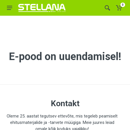
0
E-pood on uuendamisel!
Kontakt
Oleme 25. aastat tegutsev ettevõte, mis tegeleb peamiselt
ehitusmaterjalide ja -tarvete müügiga. Meie juures leiad
omale kõik koduks vajalikku!