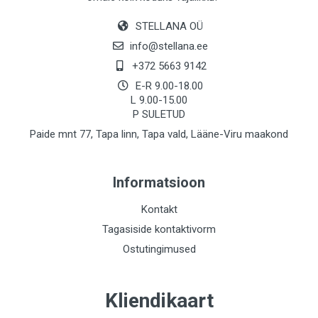
STELLANA OÜ
info@stellana.ee
+372 5663 9142
E-R 9.00-18.00
L 9.00-15.00
P SULETUD
Paide mnt 77, Tapa linn, Tapa vald, Lääne-Viru maakond
Informatsioon
Kontakt
Tagasiside kontaktivorm
Ostutingimused
Kliendikaart