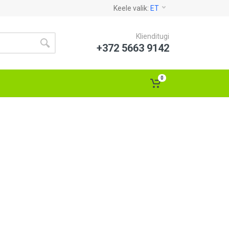
Keele valik:
ET
Klienditugi
+372 5663 9142
0