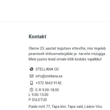
PLAADID (64)
ELEKTER (763)
KATUS (13)
SAEMATERJALID (8)
Kontakt
LIISTUD (183)
KIVID (31)
Oleme 25. aastat tegutsev ettevõte, mis tegeleb
peamiselt ehitusmaterjalide ja -tarvete müügiga.
KATTED (133)
Meie juures leiad omale kõik koduks vajalikku!
AIATARBED (647)
STELLANA OÜ
MAALRITARBED (1029)
info@stellana.ee
SOOJUSTUS (15)
+372 5663 9142
E-R 9.00-18.00
KEEMIA (222)
L 9.00-15.00
P SULETUD
TÖÖRIIDED (117)
Paide mnt 77, Tapa linn, Tapa vald, Lääne-Viru
SAUN (8)