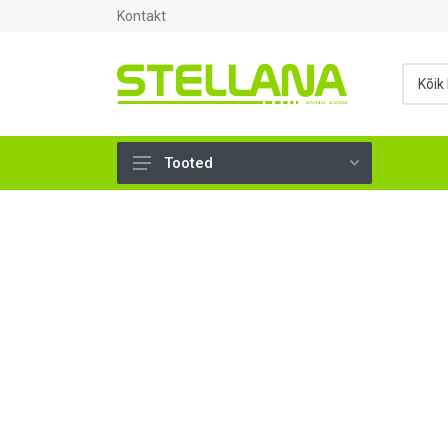
Kontakt
Tooted
UKSED, AKNAD (295)
AHJUTARBED (165)
KINNITUSVAHENDID (276)
TÖÖRIISTAD (906)
SANTEHNIKA (1503)
VENTILATSIOON (209)
KARKASS (57)