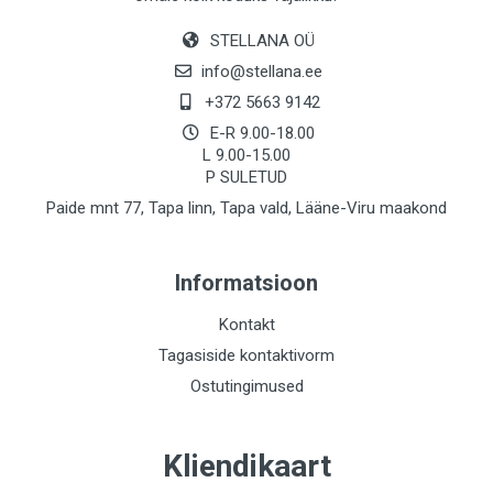
STELLANA OÜ
info@stellana.ee
+372 5663 9142
E-R 9.00-18.00
L 9.00-15.00
P SULETUD
Paide mnt 77, Tapa linn, Tapa vald, Lääne-Viru maakond
Informatsioon
Kontakt
Tagasiside kontaktivorm
Ostutingimused
Kliendikaart