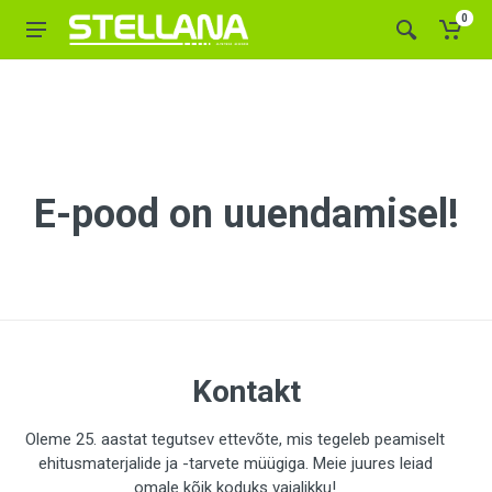
0
E-pood on uuendamisel!
Kontakt
Oleme 25. aastat tegutsev ettevõte, mis tegeleb peamiselt
ehitusmaterjalide ja -tarvete müügiga. Meie juures leiad
omale kõik koduks vajalikku!