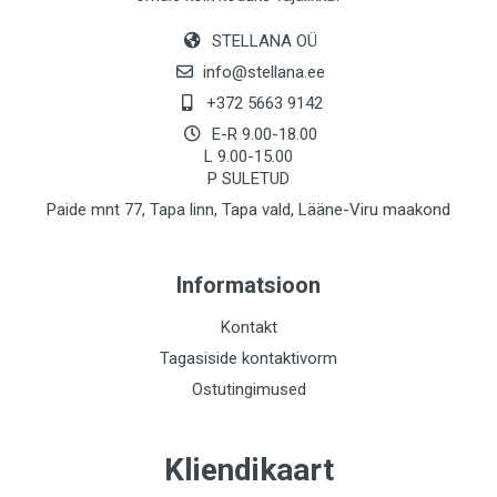
STELLANA OÜ
info@stellana.ee
+372 5663 9142
E-R 9.00-18.00
L 9.00-15.00
P SULETUD
Paide mnt 77, Tapa linn, Tapa vald, Lääne-Viru maakond
Informatsioon
Kontakt
Tagasiside kontaktivorm
Ostutingimused
Kliendikaart