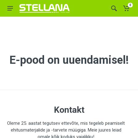
0
E-pood on uuendamisel!
Kontakt
Oleme 25. aastat tegutsev ettevõte, mis tegeleb peamiselt
ehitusmaterjalide ja -tarvete müügiga. Meie juures leiad
omale kõik koduks vajalikku!