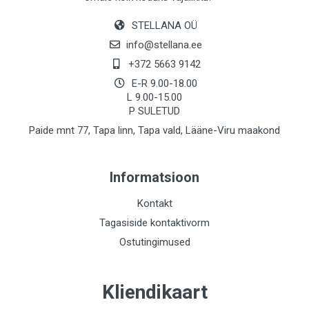
STELLANA OÜ
info@stellana.ee
+372 5663 9142
E-R 9.00-18.00
L 9.00-15.00
P SULETUD
Paide mnt 77, Tapa linn, Tapa vald, Lääne-Viru maakond
Informatsioon
Kontakt
Tagasiside kontaktivorm
Ostutingimused
Kliendikaart