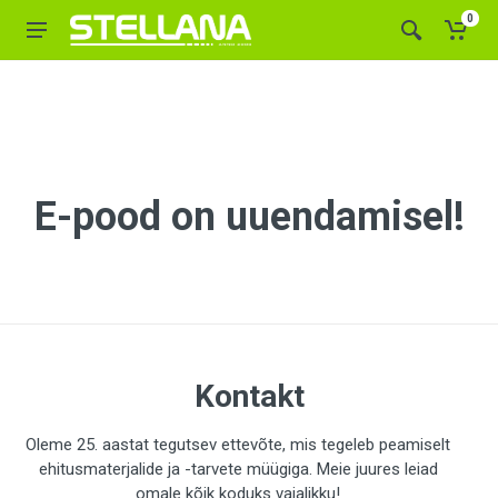
0
E-pood on uuendamisel!
Kontakt
Oleme 25. aastat tegutsev ettevõte, mis tegeleb peamiselt
ehitusmaterjalide ja -tarvete müügiga. Meie juures leiad
omale kõik koduks vajalikku!